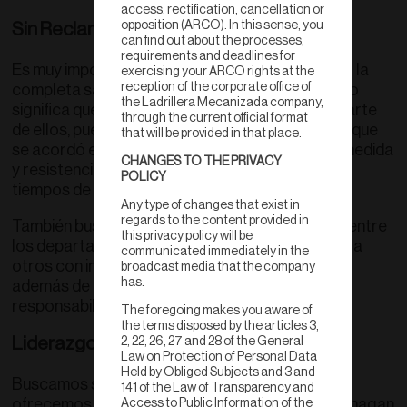
access, rectification, cancellation or
opposition (ARCO). In this sense, you
Sin Reclamaciones
can find out about the processes,
requirements and deadlines for
Es muy importante para nuestra empresa lograr la
exercising your ARCO rights at the
reception of the corporate office of
completa satisfacción de nuestros clientes. Esto
the Ladrillera Mecanizada company,
significa que no haya ninguna reclamación por parte
through the current official format
de ellos, pues se debe entregar exactamente lo que
that will be provided in that place.
se acordó en el pedido, tanto en calidad, color, medida
CHANGES TO THE PRIVACY
y resistencia, así como en cantidades, precios y
POLICY
tiempos de entrega.
Any type of changes that exist in
regards to the content provided in
También buscamos que no haya reclamaciones entre
this privacy policy will be
los departamentos internos, ayudándonos unos a
communicated immediately in the
otros con información a tiempo y cooperación
broadcast media that the company
has.
además de cumplir con todas nuestras
responsabilidades.
The foregoing makes you aware of
the terms disposed by the articles 3,
Liderazgo
2, 22, 26, 27 and 28 of the General
Law on Protection of Personal Data
Held by Obliged Subjects and 3 and
Buscamos ser lideres en cada artículo que
141 of the Law of Transparency and
ofrecemos, comparándonos con industrias que hagan
Access to Public Information of the