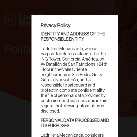
Privacy Policy
IDENTITY AND ADDRESS OF THE
RESPONSIBLE ENTITY
Politica de Calidad
Ladrillera Mecanizada, whose
corporate address is located in the
ING Tower, Comercial América, on
Av. Batallón de San Patricio #111 24th
Floor in the Valle Oriente
neighborhood in San Pedro Garza
García, Nuevo León, and is
responsible to safeguard and
protect in complete confidentiality
the file of personal data provided by
customers and suppliers, and in this
regard the following information is
disclosed:
PERSONAL DATA PROCESSED AND
ITS PURPOSES
Ladrillera Mecanizada, considers