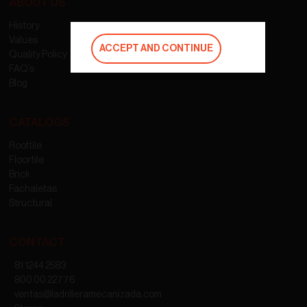
ABOUT US
History
Values
ACCEPT AND CONTINUE
Quality Policy
FAQ’s
Blog
CATALOGS
Rooftile
Floortile
Brick
Fachaletas
Structural
CONTACT
81 1244 2583
800 00 22776
ventas@ladrilleramecanizada.com